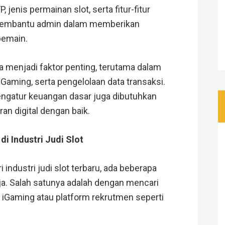
, jenis permainan slot, serta fitur-fitur
i membantu admin dalam memberikan
 pemain.
a menjadi faktor penting, terutama dalam
aming, serta pengelolaan data transaksi.
ngatur keuangan dasar juga dibutuhkan
n digital dengan baik.
i Industri Judi Slot
i industri judi slot terbaru, ada beberapa
a. Salah satunya adalah dengan mencari
 iGaming atau platform rekrutmen seperti