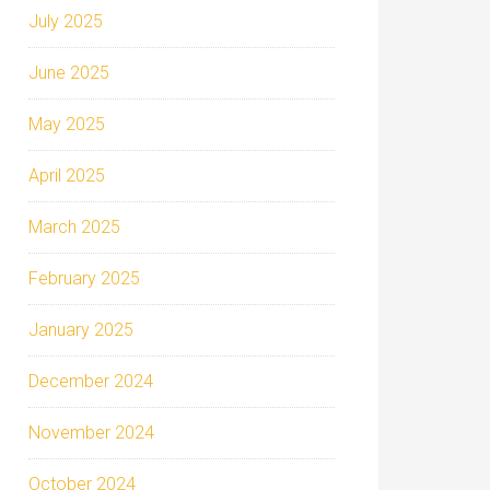
July 2025
June 2025
May 2025
April 2025
March 2025
February 2025
January 2025
December 2024
November 2024
October 2024