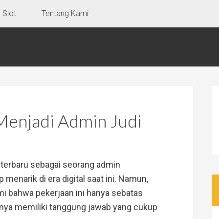
 Slot
Tentang Kami
 Menjadi Admin Judi
ot terbaru sebagai seorang admin
menarik di era digital saat ini. Namun,
i bahwa pekerjaan ini hanya sebatas
nnya memiliki tanggung jawab yang cukup