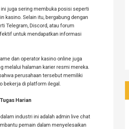
 ini juga sering membuka posisi seperti
n kasino. Selain itu, bergabung dengan
ti Telegram, Discord, atau forum
efektif untuk mendapatkan informasi
ame dan operator kasino online juga
 melalui halaman karier resmi mereka.
bahwa perusahaan tersebut memiliki
ko bekerja di platform ilegal.
 Tugas Harian
alam industri ini adalah admin live chat
embantu pemain dalam menyelesaikan