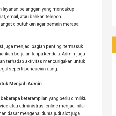
lam layanan pelanggan yang mencakup
at, email, atau bahkan telepon.
angat dibutuhkan agar pemain merasa
ksi juga menjadi bagian penting, termasuk
rikan berjalan tanpa kendala. Admin juga
 terhadap aktivitas mencurigakan untuk
egal seperti pencucian uang.
untuk Menjadi Admin
da beberapa keterampilan yang perlu dimiliki.
ce atau administrasi online menjadi nilai
n dasar mengenai dunia judi slot juga