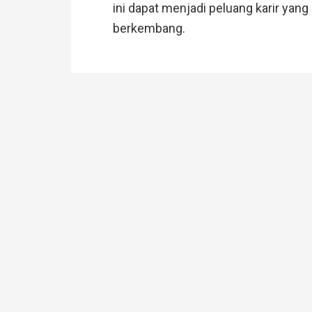
ini dapat menjadi peluang karir yang 
berkembang.