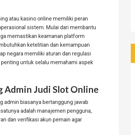
ng atau kasino online memiliki peran
perasional sistem. Mulai dari membantu
ngga memastikan keamanan platform
embutuhkan ketelitian dan kemampuan
tiap negara memiliki aturan dan regulasi
gga penting untuk selalu memahami aspek
 Admin Judi Slot Online
ang admin biasanya bertanggung jawab
h satunya adalah manajemen pengguna,
n dan verifikasi akun pemain agar