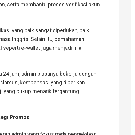
n, serta membantu proses verifikasi akun
asi yang baik sangat diperlukan, baik
asa Inggris. Selain itu, pemahaman
seperti e-wallet juga menjadi nilai
ma 24 jam, admin biasanya bekerja dengan
. Namun, kompensasi yang diberikan
aji yang cukup menarik tergantung
tegi Promosi
 peran admin yang fokus pada pengelolaan