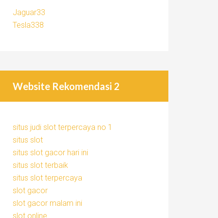
Jaguar33
Tesla338
Website Rekomendasi 2
situs judi slot terpercaya no 1
situs slot
situs slot gacor hari ini
situs slot terbaik
situs slot terpercaya
slot gacor
slot gacor malam ini
slot online