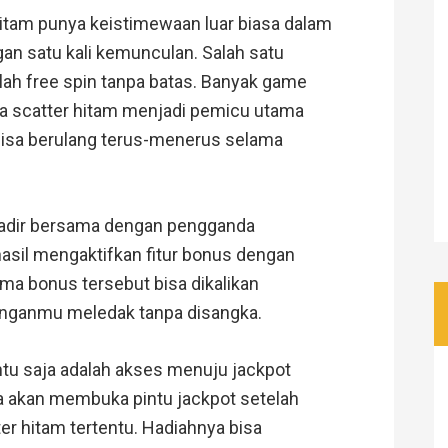
 hitam punya keistimewaan luar biasa dalam
n satu kali kemunculan. Salah satu
ah free spin tanpa batas.
Banyak game
na scatter hitam menjadi pemicu utama
bisa berulang terus-menerus selama
li hadir bersama dengan pengganda
rhasil mengaktifkan fitur bonus dengan
ma bonus tersebut bisa dikalikan
tunganmu meledak tanpa disangka.
ntu saja adalah akses menuju jackpot
a akan membuka pintu jackpot setelah
r hitam tertentu. Hadiahnya bisa