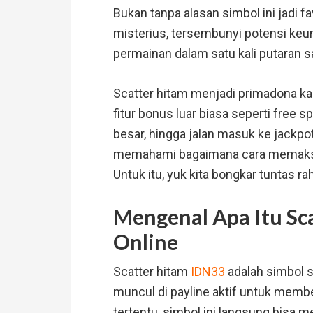
Bukan tanpa alasan simbol ini jadi fa
misterius, tersembunyi potensi ke
permainan dalam satu kali putaran s
Scatter hitam menjadi primadona 
fitur bonus luar biasa seperti free
besar, hingga jalan masuk ke jackp
memahami bagaimana cara memaksima
Untuk itu, yuk kita bongkar tuntas r
Mengenal Apa Itu Sca
Online
Scatter hitam
IDN33
adalah simbol s
muncul di payline aktif untuk membe
tertentu, simbol ini langsung bisa 