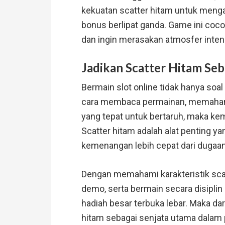
kekuatan scatter hitam untuk meng
bonus berlipat ganda. Game ini coc
dan ingin merasakan atmosfer intens
Jadikan Scatter Hitam Se
Bermain slot online tidak hanya so
cara membaca permainan, memahami 
yang tepat untuk bertaruh, maka ke
Scatter hitam adalah alat penting
kemenangan lebih cepat dari dugaan
Dengan memahami karakteristik sca
demo, serta bermain secara disipli
hadiah besar terbuka lebar. Maka dar
hitam sebagai senjata utama dalam 