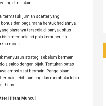
sedang dimainkan.
a, termasuk jumlah scatter yang
r bonus dan bagaimana bentuk hadiahnya.
yang biasanya tersedia di banyak situs
u bisa mempelajari pola kemunculan
rkan modal.
ntuk menyusun strategi sebelum bermain
elola saldo dengan bijak. Tentukan batas
bawa emosi saat bermain. Pengelolaan
 bermain lebih panjang dan membuka lebih
er hitam.
atter Hitam Muncul