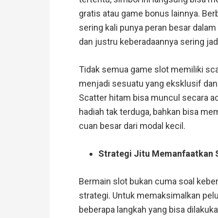
gratis atau game bonus lainnya.
Berb
sering kali punya peran besar dal
dan justru keberadaannya sering jad
Tidak semua game slot memiliki scat
menjadi sesuatu yang eksklusif da
Scatter hitam bisa muncul secara 
hadiah tak terduga, bahkan bisa 
cuan besar dari modal kecil.
Strategi Jitu Memanfaatkan 
Bermain slot bukan cuma soal kebe
strategi. Untuk memaksimalkan pelu
beberapa langkah yang bisa dilakuka