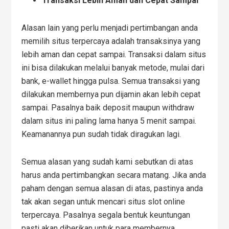
Transaksi Lebih Aman dan Cepat Sampai
Alasan lain yang perlu menjadi pertimbangan anda
memilih situs terpercaya adalah transaksinya yang
lebih aman dan cepat sampai. Transaksi dalam situs
ini bisa dilakukan melalui banyak metode, mulai dari
bank, e-wallet hingga pulsa. Semua transaksi yang
dilakukan membernya pun dijamin akan lebih cepat
sampai. Pasalnya baik deposit maupun withdraw
dalam situs ini paling lama hanya 5 menit sampai.
Keamanannya pun sudah tidak diragukan lagi.
Semua alasan yang sudah kami sebutkan di atas
harus anda pertimbangkan secara matang. Jika anda
paham dengan semua alasan di atas, pastinya anda
tak akan segan untuk mencari situs slot online
terpercaya. Pasalnya segala bentuk keuntungan
pasti akan diberikan untuk para membernya.