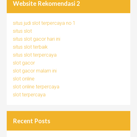
Website Rekomendasi 2
situs judi slot terpercaya no 1
situs slot
situs slot gacor hari ini
situs slot terbaik
situs slot terpercaya
slot gacor
slot gacor malam ini
slot online
slot online terpercaya
slot terpercaya
Recent Posts