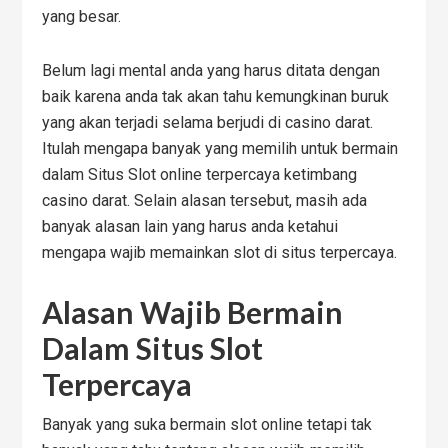
yang besar.
Belum lagi mental anda yang harus ditata dengan
baik karena anda tak akan tahu kemungkinan buruk
yang akan terjadi selama berjudi di casino darat.
Itulah mengapa banyak yang memilih untuk bermain
dalam Situs Slot online terpercaya ketimbang
casino darat. Selain alasan tersebut, masih ada
banyak alasan lain yang harus anda ketahui
mengapa wajib memainkan slot di situs terpercaya.
Alasan Wajib Bermain
Dalam Situs Slot
Terpercaya
Banyak yang suka bermain slot online tetapi tak