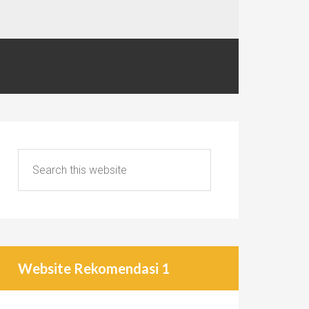
Website Rekomendasi 1