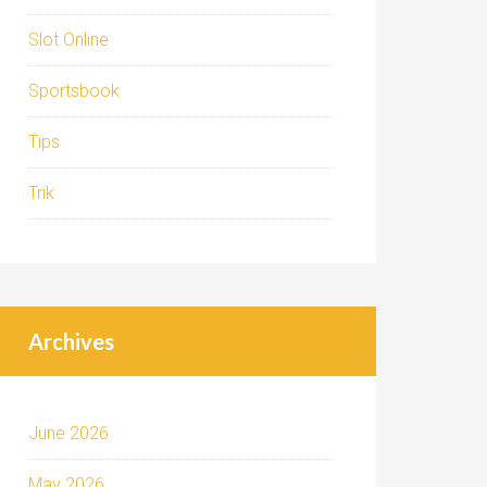
Slot Online
Sportsbook
Tips
Trik
Archives
June 2026
May 2026