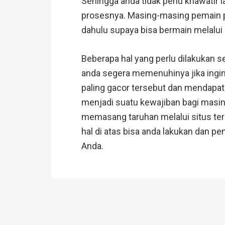
Sehingga anda tidak perlu khawatir
prosesnya. Masing-masing pemain pe
dahulu supaya bisa bermain melalui 
Beberapa hal yang perlu dilakukan s
anda segera memenuhinya jika ingi
paling gacor tersebut dan mendapa
menjadi suatu kewajiban bagi masin
memasang taruhan melalui situs ter
hal di atas bisa anda lakukan dan 
Anda.