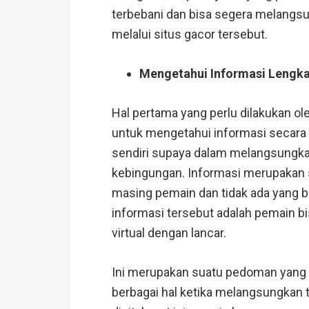
terbebani dan bisa segera melangsu
melalui situs gacor tersebut.
Mengetahui Informasi Lengk
Hal pertama yang perlu dilakukan o
untuk mengetahui informasi secara l
sendiri supaya dalam melangsungka
kebingungan. Informasi merupakan su
masing pemain dan tidak ada yang 
informasi tersebut adalah pemain b
virtual dengan lancar.
Ini merupakan suatu pedoman yang
berbagai hal ketika melangsungkan ta