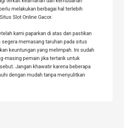
 lagi terkait keamanan dan kemudahan
rlu melakukan berbagai hal terlebih
Situs Slot Online Gacor.
etelah kami paparkan di atas dan pastikan
n segera memasang taruhan pada situs
tkan keuntungan yang melimpah. Ini sudah
g-masing pemain jika tertarik untuk
sebut. Jangan khawatir karena beberapa
penuhi dengan mudah tanpa menyulitkan